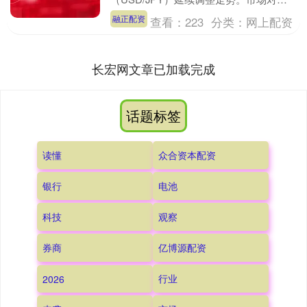
本政府可能采取外汇干预的预期明显升
融正配资
查看：
223
分类：
网上配资
温，成为日元最直接的提振....
长宏网文章已加载完成
话题标签
读懂
众合资本配资
银行
电池
科技
观察
券商
亿博源配资
行业
2026