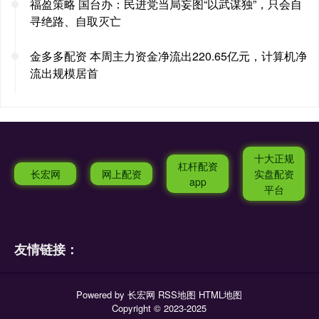
福盈策略 国台办：民进党当局妄图“以武谋独”，只会自
寻绝路、自取灭亡
金多多配资 本周主力资金净流出220.65亿元，计算机净
流出规模居首
十大正规
杠杆配资
长宏网
网上配资
实盘配资
app
平台
友情链接：
Powered by
长宏网
RSS地图
HTML地图
Copyright
© 2023-2025