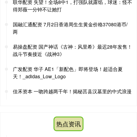
联华配资 失望！全场8中1，打强队就露馅，球迷：怪不
得郑薇一分钟不让她打
国融汇通配资 7月2日香港周生生黄金价格37080港币/
两
易操盘配资 国产神话《古神：风里希》最迟28年发售！
战斗节奏接近《战神3》
广发配资 华子 AE1「新配色」即将登场！超适合夏
天！_adidas_Low_Logo
佳禾资本 一吻跨越两千年！揭秘莒县汉墓里的中式浪漫
热点资讯