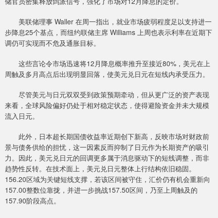
储官员密集释放鸽派信号，强化了市场对12月降息的定价。
美联储理事 Waller 在周一指出，就业市场疲弱程度足以支持进一
步降息25个基点，而纽约联储主席 Williams 上周也表示利率在近期下
调仍可实现而不危及通胀目标。
这些言论令市场迅速将12月降息概率推升至接近80%，美元在上
周触及多月高点后出现明显回落，使美元兑日元在短线内承受压力。
尽管美元与日元双双受到政策预期牵动，但从更广泛的资产表现
来看，全球风险偏好仍处于相对稳定状态，使得避险资金并未大规模
流入日元。
此外，日本超长期国债收益率近期创下新高，反映市场对财政前
景与债务供给的担忧，这一因素反而抑制了日元作为长期资产的吸引
力。因此，美元兑日元的回调更多属于消息驱动下的短线调整，而非
趋势性反转。在技术面上，美元兑日元整体上行结构依旧稳固。
156.20区域为关键短线支撑，若该区间被守住，汇价仍有机会重新向
157.00整数位靠拢，并进一步挑战157.50区间，乃至上周触及的
157.90阶段高点。