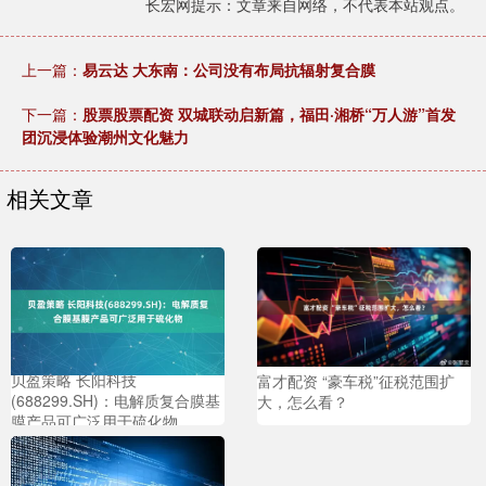
长宏网提示：文章来自网络，不代表本站观点。
上一篇：
易云达 大东南：公司没有布局抗辐射复合膜
下一篇：
股票股票配资 双城联动启新篇，福田·湘桥“万人游”首发
团沉浸体验潮州文化魅力
相关文章
贝盈策略 长阳科技
富才配资 “豪车税”征税范围扩
(688299.SH)：电解质复合膜基
大，怎么看？
膜产品可广泛用于硫化物