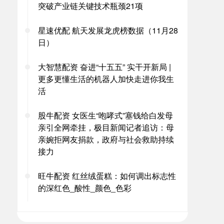
突破产业链关键技术瓶颈21项
星速优配 航天发展龙虎榜数据（11月28
日）
大智慧配资 奋进“十五五” 实干开新局 |
更多更懂生活的机器人加快走进你我生
活
股牛配资 女医生“咆哮式”塞钱给白发母
亲引全网牵挂，极目新闻记者追访：母
亲婉拒网友捐款，政府与社会救助持续
接力
旺牛配资 红丝绒蛋糕：如何调出标志性
的深红色_酸性_颜色_色彩