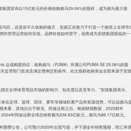
集团宣布以15亿欧元的价格收购彪马29.06%的股权，成为彪马最大股
是亚玛芬，还是前不久收购的狼爪，安踏正在致力于打造一个能登上全球市
牌的管理运营如何呈现、品牌价值如何坚守，或将成为安踏集团面临的一
émis 达成购股协议，收购彪马（PUMA）所属公司PUMA SE 29.06%的股
到相关监管部门批准及满足惯例交割条件。此次股权收购资金全部来源于安
集团在全球体育用品市场的影响力、知名度以及竞争力。”安踏集团表示。
多年来在足球、篮球、田径、赛车等领域积累产品和资源优势，可以说彪马
模来看，其地位位于耐克、阿迪达斯之后。根据财报数据，2025财年
。2024年阿迪达斯全球总销售额为236.83亿欧元，彪马为88.17亿欧元。
利预警公告，公司预计2025年出现亏损，并下调全年销售预期，经汇率