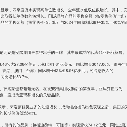
数据显示，四季度流水实现高单位数增长，全年流水低双位数增长。其中，
相比取得低单位数的负增长。FILA品牌产品的零售金额（按零售价值计算
品的零售金额（按零售价值计算）与2024年同期相比取得35%—40%的
销无疑是安踏集团最拿得出手的王牌，其中最成功的代表非亚玛芬莫属。
6%达27.08亿美元；净利润1.61亿美元，同比增长3047.06%，而去年
香港、澳门、台湾）同比增长42%至8.56亿美元，约占总收入的
，同比增长53.7%。
、萨洛蒙也都籍籍无名。在被安踏集团收购后的第五年，亚玛芬扭亏为
也一度成为亚玛芬增长的关键品牌。
财报中表示，萨洛蒙鞋类业务的劲速增长，成为继始祖鸟出色表现之后，集团的
的长期价值创造潜力。
，所有其他品牌（包括迪桑特、可隆等）实现营收74.12亿元，同比上涨