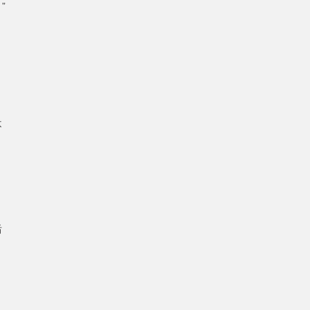
”
不
后