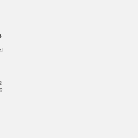
外
团
控
踏
团