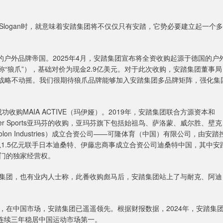
‌Slogan‌时，就意味着安踏集团将不仅仅只有安踏，它势必要建立起一个多
的户外品牌帝国。2025年4月，安踏集团宣布将全资收购起源于德国的户
下简称“狼爪”），基础对价为现金2.9亿美元。对于此次收购，安踏集团董事局
’战略不动摇。我们很期待狼爪品牌能够加入安踏集团多品牌矩阵，强化集
收购MAIA ACTIVE（玛伊娅）。2019年，安踏集团联合方源资本和
成对Amer Sports亚玛芬的收购，亚玛芬旗下包括始祖鸟、萨洛蒙、威尔胜、壁克
on Industries）成立合资公司——可隆体育（中国）有限公司，由安踏
以1.5亿元联手日本迪桑特、伊藤忠商事成立合资公司迪桑特中国，其中安
澳门的独家经营权。
集团，也有业内人士称，此番收购彪马后，安踏集团站上了与耐克、阿迪
，在中国市场，安踏集团已遥遥领先。根据财报数据，2024年，安踏集
%；连续三年稳居中国运动市场第一。