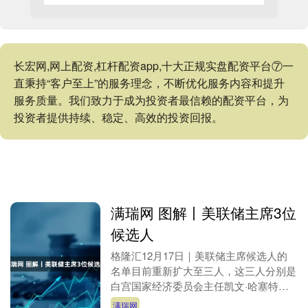
长宏网,网上配资,杠杆配资app,十大正规实盘配资平台⑦一
直秉持“客户至上”的服务理念，不断优化服务内容和提升
服务质量。我们致力于成为投资者最信赖的配资平台，为
投资者提供持续、稳定、高效的投资回报。
满瑞网 图解丨美联储主席3位
候选人
格隆汇12月17日｜美联储主席候选人的
名单目前重新扩大至三人，这三人分别是
白宫国家经济委员会主任凯文·哈塞特特
(Kevin Hassett)、美联储理事克里斯托....
满瑞网