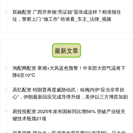
双融配资 广西开奔驰“亮证姐”嚣张成这样？精准报住
址，警察上门 “做工作” 给谁看_车主_法律_视频
最新文章
淘配网配资 寒潮+大风蓝色预警！中东部大部气温将下
降6至10℃
高忆配资 特朗普再度威胁动武：哈梅内伊“应当非常担
心”，伊朗最新回应完成导弹升级，美伊以三方博弈加剧
易投投配资 2025年发布国标同比增56% 突破产业链关
键技术瓶颈21项
福盈策略 国台办：民进党当局妄图“以武谋独”，只会自