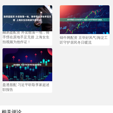
融易盈配资 外卖散落一地，骑
手愣在原地手足无措 上海女生
锦牛网配资 京华好风气∣海淀工
拍视频为他作证！
匠守护居民冬日暖流
盈透股配 习近平听取李家超述
职报告
相关评论