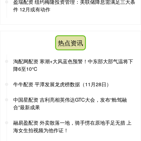
盈瑞配资 纽约梅隆投资管理：美联储降息需满足三大条
件 12月或有动作
热点资讯
淘配网配资 寒潮+大风蓝色预警！中东部大部气温将下
降6至10℃
牛牛配资 平潭发展龙虎榜数据（11月28日）
中国星配资 吉利亮相英伟达GTC大会，发布“舱驾融
合”最新成果
融易盈配资 外卖散落一地，骑手愣在原地手足无措 上
海女生拍视频为他作证！