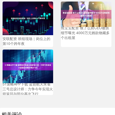
熊宝宝配资 饿了么前CEO被抓
细节曝光 4000万元贿款物藏多
个出租屋
安联配资 班组现场｜岗位上的
第10个跨年夜
51策略APP下载 蓝箭航天朱雀
三号总设计师：力争今年实现火
箭返回与部分再次飞行
相关评论