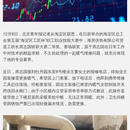
12月8日，北京青年报记者从海淀区获悉，在日前举办的海淀区总工
会第五届“海淀区工匠杯”职工职业技能大赛中，海房供热有限公司管
道工班长席志国斩获大赛二等奖。赛场获奖，源于席志国在日常工作
中对技术的精益求精，不久前处理的一起暖气维修问题，就充分体现
了他的专业素养。
近日，席志国接到牡丹园东里8号楼业主董女士的报修电话，得知业主
因装修需更换暖气，希望其上门查看。放下电话后，他即刻携带维修
工具赶往现场。经检查发现，因业主装修已将室内暖气全部拆除并关
闭供回水阀门；由于小区楼内立管采用单管串联方式敷设，此操作直
接导致上下楼层居民采暖系统中断，无法正常用暖。此外，卫生间横
管因锈蚀严重已出现轻微漏水情况，急需更换。