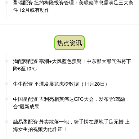
盈瑞配资 纽约梅隆投资管理：美联储降息需满足三大条
件 12月或有动作
热点资讯
淘配网配资 寒潮+大风蓝色预警！中东部大部气温将下
降6至10℃
牛牛配资 平潭发展龙虎榜数据（11月28日）
中国星配资 吉利亮相英伟达GTC大会，发布“舱驾融
合”最新成果
融易盈配资 外卖散落一地，骑手愣在原地手足无措 上
海女生拍视频为他作证！