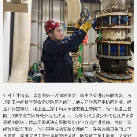
针对上述情况，席志国第一时间对董女士家中立管进行串联恢复。考
虑到卫生间横管更换需拆除原有阀门，他立即联系同事协同作业。经
逐户排查确认，楼上业主家中均未单独安装主管阀门，唯一配备主管
阀门的6层业主因身处外地无法返回。为最大限度减少对周边住户正常
采暖的影响，席志国果断决定采取带水作业方式推进维修。凭借丰富
经验和默契配合，他与同事成功安装全新阀门，妥善连接卫生间上下
水管道，精准完成主管更换与管线调试，既保证了施工质量，又未影