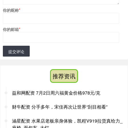
你的昵称
*
你的邮箱
*
提交评论
推荐资讯
益和网配资 7月2日周六福黄金价格978元/克
财牛配资 分手多年，宋佳再次让世界“刮目相看”
涵星配资 水果店老板亲身体验，凯程V919拉货真给力_
座椅_面包车_大灯