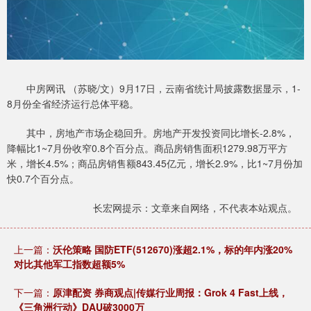
中房网讯 （苏晓/文）9月17日，云南省统计局披露数据显示，1-
8月份全省经济运行总体平稳。
其中，房地产市场企稳回升。房地产开发投资同比增长-2.8%，
降幅比1~7月份收窄0.8个百分点。商品房销售面积1279.98万平方
米，增长4.5%；商品房销售额843.45亿元，增长2.9%，比1~7月份加
快0.7个百分点。
长宏网提示：文章来自网络，不代表本站观点。
上一篇：
沃伦策略 国防ETF(512670)涨超2.1%，标的年内涨20%
对比其他军工指数超额5%
下一篇：
原津配资 券商观点|传媒行业周报：Grok 4 Fast上线，
《三角洲行动》DAU破3000万