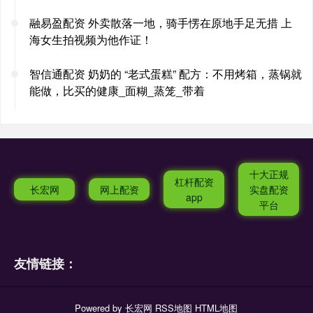
融易盈配资 外卖散落一地，骑手愣在原地手足无措 上
海女生拍视频为他作证！
智信通配资 奶奶的 “老式蛋糕” 配方：不用烤箱，蒸锅就
能做，比买的健康_面糊_蒸笼_带着
十大正规
杠杆配资
长宏网
网上配资
实盘配资
app
平台
友情链接：
Powered by
长宏网
RSS地图
HTML地图